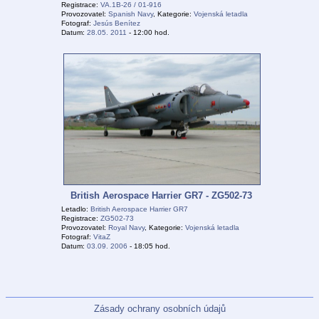
Registrace:
VA.1B-26 / 01-916
Provozovatel:
Spanish Navy
, Kategorie:
Vojenská letadla
Fotograf:
Jesús Benítez
Datum:
28.05. 2011
- 12:00 hod.
British Aerospace Harrier GR7 - ZG502-73
Letadlo:
British Aerospace Harrier GR7
Registrace:
ZG502-73
Provozovatel:
Royal Navy
, Kategorie:
Vojenská letadla
Fotograf:
VitaZ
Datum:
03.09. 2006
- 18:05 hod.
Zásady ochrany osobních údajů