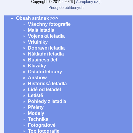
Copyright © 2011 - 2026 [
Aeroplány.cz
].
Přidej do oblíbených!
Obsah stránek >>>
Všechny fotografie
Malá letadla
Vojenská letadla
Vrtulníky
Dopravní letadla
Nákladní letadla
Business Jet
Kluzáky
Ostatní letouny
Airshow
Historická letadla
Lidé od letadel
Letiště
Pohledy z letadla
Přelety
Modely
Technika
Fotografové
Top fotografie